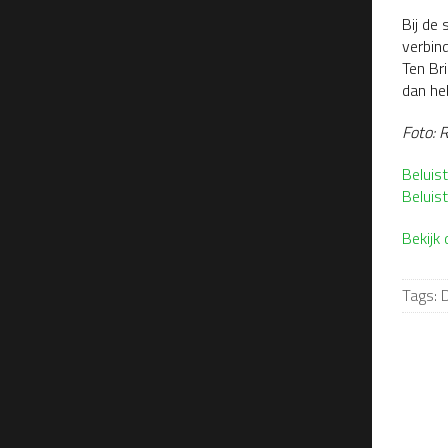
Bij de
verbin
Ten Bri
dan heb
Foto: 
Beluist
Beluis
Bekijk
Tags:
D