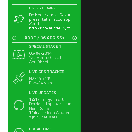
LATEST TWEET
LATEST TWEET
De Nederlandse Dakar-
De Nederlandse Dakar-
presentatie in Loon op
presentatie in Loon op
Zand
Zand
http://t.co/augNeESJcf
http://t.co/augNeESJcf
ADDC / 06 APR SS1
SPECIAL STAGE 1
06-04-2014
Yas Marina Circuit
Abu Dhabi
LIVE GPS TRACKER
N23°46.415
E054°46.988
LIVE UPDATES
12:17
| En gefinisht!
Derde tijd op 14.31 van
Nani Roma.
11:52
| Erik en Wouter
zijn bij het laats...
LOCAL TIME