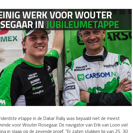
INIG WERK VOOR WOUTER
SEGAAR IN
JUBILEUMETAPPE
onderdste etappe in de Dakar Rally was bepaald niet de meest
rende voor Wouter Rosegaar. De navigator van Erik van Loon viel
ijna in slaap op de zevende proef. “Er zaten stukken bij van 25, 30