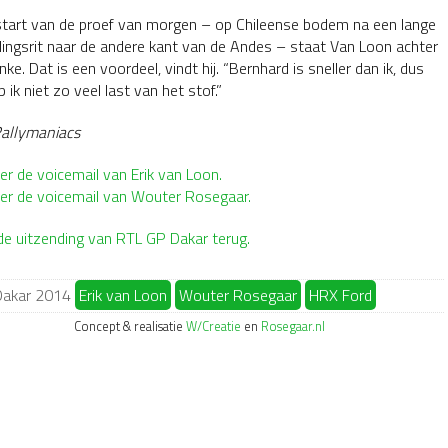
 start van de proef van morgen – op Chileense bodem na een lange
dingsrit naar de andere kant van de Andes – staat Van Loon achter
nke. Dat is een voordeel, vindt hij. “Bernhard is sneller dan ik, dus
 ik niet zo veel last van het stof.”
Rallymaniacs
er de voicemail van Erik van Loon.
ter de voicemail van Wouter Rosegaar.
 de uitzending van RTL GP Dakar terug.
akar 2014
Erik van Loon
Wouter Rosegaar
HRX Ford
Concept & realisatie
W/Creatie
en
Rosegaar.nl