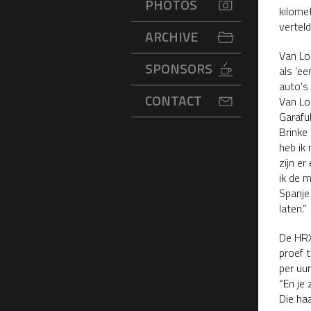
PHOTOS
kilome
verteld
ARCHIVE
Van Lo
SPONSORS
als ‘ee
auto’s
CONTACT
Van Lo
Garafu
Brinke 
heb ik 
zijn e
ik de m
Spanje
laten.”
De HRX
proef 
per uur
“En je 
Die haa