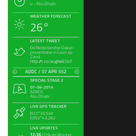
u - Abu Dhabi
WEATHER FORECAST
26°
LATEST TWEET
De Nederlandse Dakar-
presentatie in Loon op
Zand
http://t.co/augNeESJcf
ADDC / 07 APR SS2
SPECIAL STAGE 2
07-04-2014
ADNOC
Abu Dhabi
LIVE GPS TRACKER
N23°33.548
E053°43.282
LIVE UPDATES
12:36
| Erik en Wouter