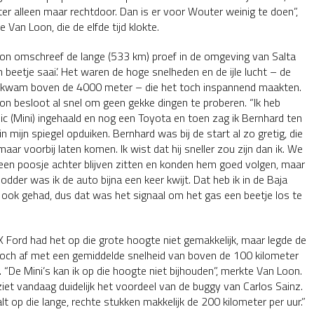
ter alleen maar rechtdoor. Dan is er voor Wouter weinig te doen”,
e Van Loon, die de elfde tijd klokte.
on omschreef de lange (533 km) proef in de omgeving van Salta
n beetje saai’. Het waren de hoge snelheden en de ijle lucht – de
 kwam boven de 4000 meter – die het toch inspannend maakten.
on besloot al snel om geen gekke dingen te proberen. “Ik heb
lic (Mini) ingehaald en nog een Toyota en toen zag ik Bernhard ten
in mijn spiegel opduiken. Bernhard was bij de start al zo gretig, die
maar voorbij laten komen. Ik wist dat hij sneller zou zijn dan ik. We
r een poosje achter blijven zitten en konden hem goed volgen, maar
odder was ik de auto bijna een keer kwijt. Dat heb ik in de Baja
 ook gehad, dus dat was het signaal om het gas een beetje los te
 Ford had het op die grote hoogte niet gemakkelijk, maar legde de
toch af met een gemiddelde snelheid van boven de 100 kilometer
. “De Mini’s kan ik op die hoogte niet bijhouden”, merkte Van Loon.
ziet vandaag duidelijk het voordeel van de buggy van Carlos Sainz.
lt op die lange, rechte stukken makkelijk de 200 kilometer per uur.”