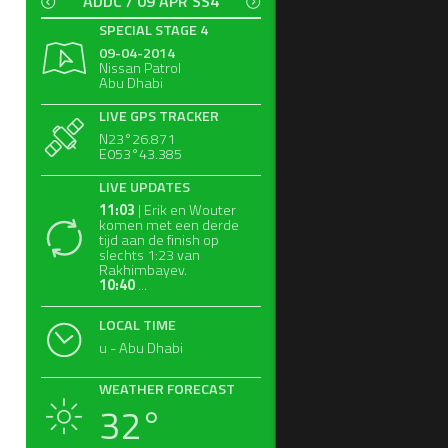
ADDC / 09 APR SS4
SPECIAL STAGE 4
09-04-2014
Nissan Patrol
Abu Dhabi
LIVE GPS TRACKER
N23°26.871
E053°43.385
LIVE UPDATES
11:03
| Erik en Wouter
komen met een derde
tijd aan de finish op
slechts 1:23 van
Rakhimbayev.
10:40
...
LOCAL TIME
u - Abu Dhabi
WEATHER FORECAST
32°