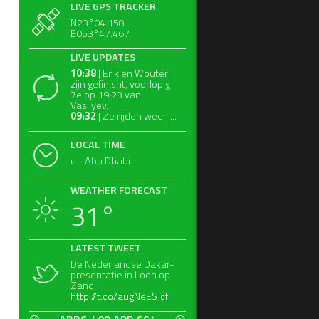
LIVE GPS TRACKER
N23°04.158
E053°47.467
LIVE UPDATES
10:38
| Erik en Wouter
zijn gefinisht, voorlopig
7e op 19:23 van
Vasilyev.
09:32
| Ze rijden weer, ...
LOCAL TIME
u - Abu Dhabi
WEATHER FORECAST
31°
LATEST TWEET
De Nederlandse Dakar-
presentatie in Loon op
Zand
http://t.co/augNeESJcf