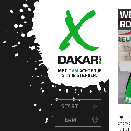
WE
RO
MET
TVM
ACHTER JE
STA JE STERKER.
START
Zijn h
TEAM
enerve
zelfs b