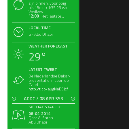
zijn binnen, voorlopig
als 18e op 1:35.25 van
Vasilyev.
12:00
| Het laatste...
LOCAL TIME
u - Abu Dhabi
WEATHER FORECAST
29°
LATEST TWEET
De Nederlandse Dakar-
presentatie in Loon op
Zand
http://t.co/augNeESJcf
ADDC / 08 APR SS3
SPECIAL STAGE 3
08-04-2014
Qasr Al Sarab
Abu Dhabi