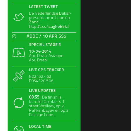
LATEST TWEET
De Nederlandse Dakar-
presentatie in Loon op
Zand
http://t.co/augNeESJcf
ADDC / 10 APR SS5
SPECIAL STAGE 5
10-04-2014
Abu Dhabi Aviation
Abu Dhabi
LIVE GPS TRACKER
N22°52.462
E054°20.506
LIVE UPDATES
08:55
| De finish is
bereikt! Op plaats 1
staat Vasilyev, op 2
Rahkimbayev en op 3
Erik van Loon...
LOCAL TIME