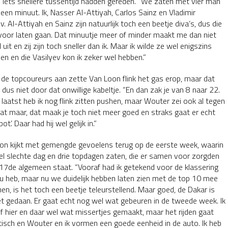
n iets snellere tussentijd hadden gereden. “We zaten met vier man
een minuut. Ik, Nasser Al-Attiyah, Carlos Sainz en Vladimir
v. Al-Attiyah en Sainz zijn natuurlijk toch een beetje diva’s, dus die
 voor laten gaan. Dat minuutje meer of minder maakt me dan niet
 uit en zij zijn toch sneller dan ik. Maar ik wilde ze wel enigszins
en en die Vasilyev kon ik zeker wel hebben.”
 de topcoureurs aan zette Van Loon flink het gas erop, maar dat
dus niet door dat onwillige kabeltje. “En dan zak je van 8 naar 22.
 laatst heb ik nog flink zitten pushen, maar Wouter zei ook al tegen
aat maar, dat maak je toch niet meer goed en straks gaat er echt
pot’. Daar had hij wel gelijk in.”
on kijkt met gemengde gevoelens terug op de eerste week, waarin
el slechte dag en drie topdagen zaten, die er samen voor zorgden
j 17de algemeen staat. “Vooraf had ik getekend voor de klassering
 nu heb, maar nu we duidelijk hebben laten zien met de top 10 mee
en, is het toch een beetje teleurstellend. Maar goed, de Dakar is
et gedaan. Er gaat echt nog wel wat gebeuren in de tweede week. Ik
lf hier en daar wel wat missertjes gemaakt, maar het rijden gaat
tisch en Wouter en ik vormen een goede eenheid in de auto. Ik heb