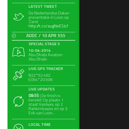
LATEST TWEET
De Nederlandse Dakar-
presentatie in Loon op
Zand
http://t.co/augNeESJcf
ADDC / 10 APR SS5
SPECIAL STAGE 5
10-04-2014
Abu Dhabi Aviation
Abu Dhabi
LIVE GPS TRACKER
N22°52.462
E054°20.506
LIVE UPDATES
08:55
| De finish is
bereikt! Op plaats 1
staat Vasilyev, op 2
Rahkimbayev en op 3
Erik van Loon...
LOCAL TIME