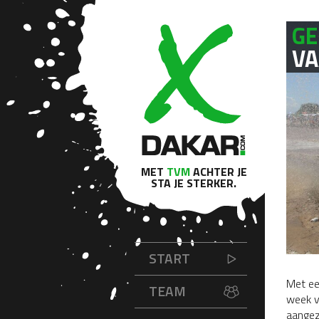
GE
VA
MET
TVM
ACHTER JE
STA JE STERKER.
START
Met ee
TEAM
week v
aangez