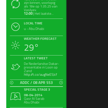
zijn binnen, voorlopig
als 18e op 1:35.25 van
Vasilyev.
12:00
| Het laatste...
LOCAL TIME
u - Abu Dhabi
WEATHER FORECAST
29°
LATEST TWEET
De Nederlandse Dakar-
presentatie in Loon op
Zand
http://t.co/augNeESJcf
ADDC / 08 APR SS3
SPECIAL STAGE 3
08-04-2014
Qasr Al Sarab
Abu Dhabi