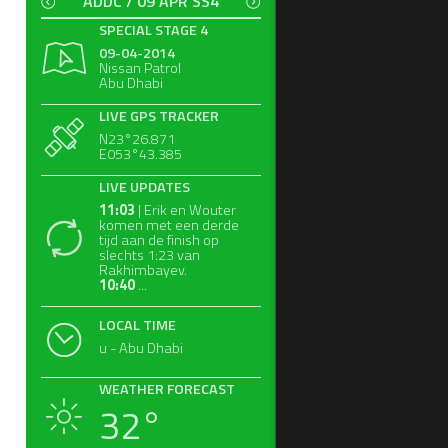
ADDC / 09 APR SS4
SPECIAL STAGE 4
09-04-2014
Nissan Patrol
Abu Dhabi
LIVE GPS TRACKER
N23°26.871
E053°43.385
LIVE UPDATES
11:03
| Erik en Wouter
komen met een derde
tijd aan de finish op
slechts 1:23 van
Rakhimbayev.
10:40
...
LOCAL TIME
u - Abu Dhabi
WEATHER FORECAST
32°