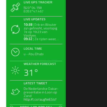
LIVE GPS TRACKER
N23°04.158
E053°47.467
LIVE UPDATES
10:38
| Erik en Wouter
zijn gefinisht, voorlopig
7e op 19:23 van
Vasilyev.
09:32
| Ze rijden weer, ...
LOCAL TIME
u - Abu Dhabi
WEATHER FORECAST
31°
LATEST TWEET
De Nederlandse Dakar-
presentatie in Loon op
Zand
http://t.co/augNeESJcf