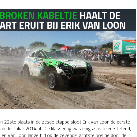
BROKEN KABELTJE
HAALT DE
ART ERUIT BIJ ERIK VAN LOON
n 22ste plaats in de zesde etappe sloot Erik van Loon de eerste
an de Dakar 2014 af. Die klassering was enigszins teleurstellend,
ien Van Loon lange tijd op de zevende, achtste positie door de