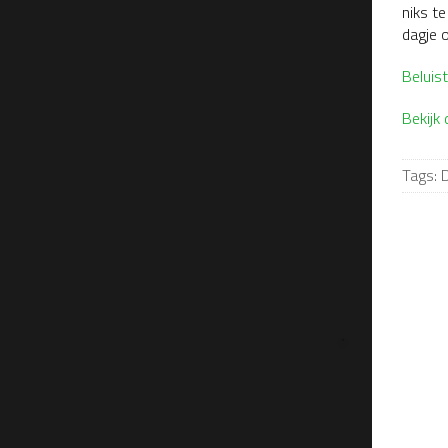
niks te
dagje o
Beluist
Bekijk
Tags:
D