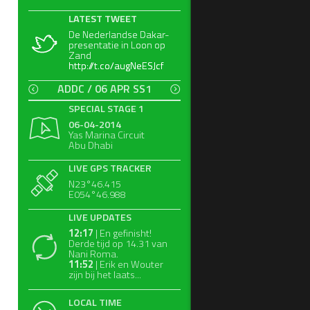
LATEST TWEET
LATEST TWEET
De Nederlandse Dakar-
De Nederlandse Dakar-
presentatie in Loon op
presentatie in Loon op
Zand
Zand
http://t.co/augNeESJcf
http://t.co/augNeESJcf
ADDC / 06 APR SS1
SPECIAL STAGE 1
06-04-2014
Yas Marina Circuit
Abu Dhabi
LIVE GPS TRACKER
N23°46.415
E054°46.988
LIVE UPDATES
12:17
| En gefinisht!
Derde tijd op 14.31 van
Nani Roma.
11:52
| Erik en Wouter
zijn bij het laats...
LOCAL TIME