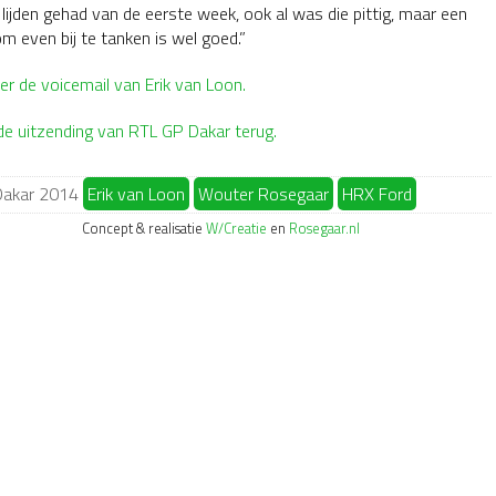
 lijden gehad van de eerste week, ook al was die pittig, maar een
m even bij te tanken is wel goed.”
er de voicemail van Erik van Loon.
 de uitzending van RTL GP Dakar terug.
akar 2014
Erik van Loon
Wouter Rosegaar
HRX Ford
Concept & realisatie
W/Creatie
en
Rosegaar.nl