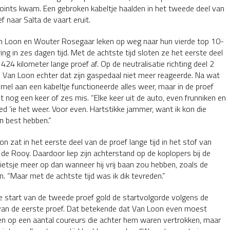
oints kwam. Een gebroken kabeltje haalden in het tweede deel van
f naar Salta de vaart eruit.
an Loon en Wouter Rosegaar leken op weg naar hun vierde top 10-
ing in zes dagen tijd. Met de achtste tijd sloten ze het eerste deel
424 kilometer lange proef af. Op de neutralisatie richting deel 2
 Van Loon echter dat zijn gaspedaal niet meer reageerde. Na wat
mel aan een kabeltje functioneerde alles weer, maar in de proef
t nog een keer of zes mis. “Elke keer uit de auto, even frunniken en
ed ‘ie het weer. Voor even. Hartstikke jammer, want ik kon die
 best hebben.”
n zat in het eerste deel van de proef lange tijd in het stof van
 de Rooy. Daardoor liep zijn achterstand op de koplopers bij de
 ietsje meer op dan wanneer hij vrij baan zou hebben, zoals de
. “Maar met de achtste tijd was ik dik tevreden.”
e start van de tweede proef gold de startvolgorde volgens de
 van de eerste proef. Dat betekende dat Van Loon even moest
n op een aantal coureurs die achter hem waren vertrokken, maar