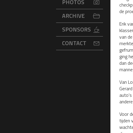
PHOTOS
checkp
de proe
ARCHIVE
Erik v
SPONSORS
klasser
van de 
CONTACT
merkte
gefrum
ging he
dan de
mannen
Van Loo
Gerard
auto’s
anderen
Voor d
tijden
wachte