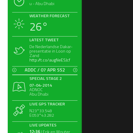
u - Abu Dhabi
WEATHER FORECAST
26°
LATEST TWEET
De Nederlandse Dakar-
presentatie in Loon op
Zand
http://t.co/augNeESJcf
ADDC / 07 APR SS2
SPECIAL STAGE 2
07-04-2014
ADNOC
Abu Dhabi
LIVE GPS TRACKER
N23°33.548
E053°43.282
LIVE UPDATES
12:36
| Erik en Wouter