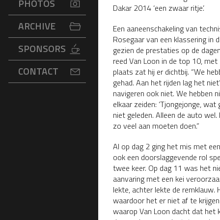
PHOTOS
Dakar 2014 ‘een zwaar ritje’.
ARCHIVE
Een aaneenschakeling van techni
Rosegaar van een klassering in d
SPONSORS
gezien de prestaties op de dagen
reed Van Loon in de top 10, met 
CONTACT
plaats zat hij er dichtbij. “We 
gehad. Aan het rijden lag het niet
navigeren ook niet. We hebben 
elkaar zeiden: ‘Tjongejonge, wat 
niet geleden. Alleen de auto wel.
zo veel aan moeten doen.”
Al op dag 2 ging het mis met een
ook een doorslaggevende rol spele
twee keer. Op dag 11 was het nie
aanvaring met een kei veroorzaa
lekte, achter lekte de remklauw.
waardoor het er niet af te krij
waarop Van Loon dacht dat het k