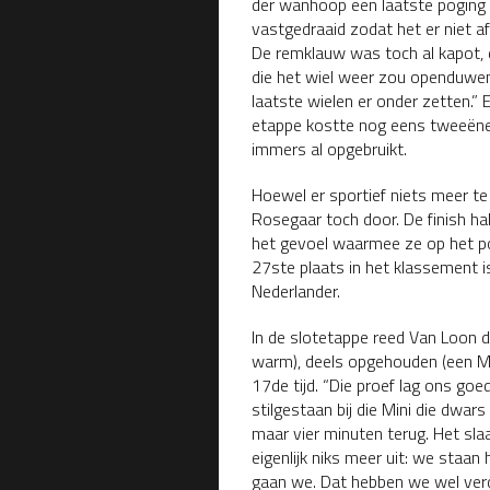
der wanhoop een laatste poging t
vastgedraaid zodat het er niet 
De remklauw was toch al kapot, d
die het wiel weer zou openduwen
laatste wielen er onder zetten.” 
etappe kostte nog eens tweeënee
immers al opgebruikt.
Hoewel er sportief niets meer t
Rosegaar toch door. De finish ha
het gevoel waarmee ze op het p
27ste plaats in het klassement 
Nederlander.
In de slotetappe reed Van Loon 
warm), deels opgehouden (een Min
17de tijd. “Die proef lag ons go
stilgestaan bij die Mini die dwar
maar vier minuten terug. Het sl
eigenlijk niks meer uit: we staan 
gaan we. Dat hebben we wel verd