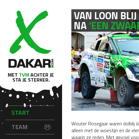
VAN LOON BLIJ
NA
‘EEN ZWAAR
MET
TVM
ACHTER JE
STA JE STERKER.
START
Wouter Rosegaar waren dolblij da
TEAM
alleen met de woestijn en de el
waarin ze reden. Met gevoel vo