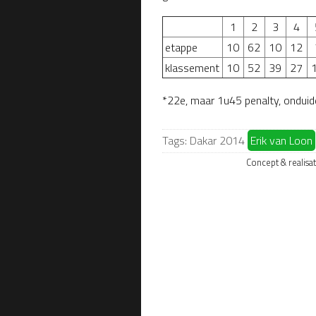
1
2
3
4
etappe
10
62
10
12
klassement
10
52
39
27
*22e, maar 1u45 penalty, onduid
Tags:
Dakar 2014
Erik van Loon
Concept & realisa